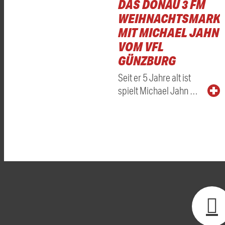
DAS DONAU 3 FM
WEIHNACHTSMARKT
MIT MICHAEL JAHN
VOM VFL
GÜNZBURG
Seit er 5 Jahre alt ist
spielt Michael Jahn …