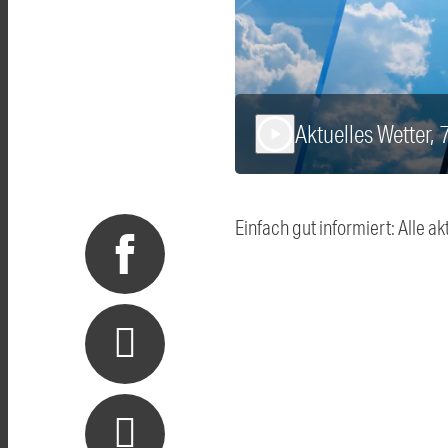
Aktuelles Wetter, 
play_arrow
Einfach gut informiert: Alle