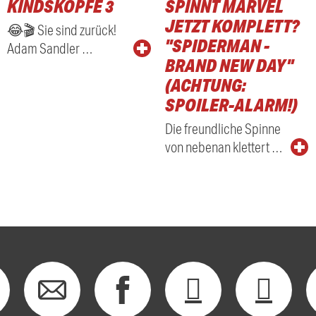
KINDSKÖPFE 3
SPINNT MARVEL
RADIO
JETZT KOMPLETT?
😂🎬 Sie sind zurück!
"SPIDERMAN -
Adam Sandler …
BRAND NEW DAY"
(ACHTUNG:
SPOILER-ALARM!)
Die freundliche Spinne
von nebenan klettert …