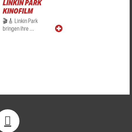
LINKIN PARK
KINOFILM
🎬🎸 Linkin Park
bringen ihre …