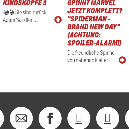
KINDSKÖPFE 3
SPINNT MARVEL
RADIO
JETZT KOMPLETT?
😂🎬 Sie sind zurück!
"SPIDERMAN -
Adam Sandler …
BRAND NEW DAY"
(ACHTUNG:
SPOILER-ALARM!)
Die freundliche Spinne
von nebenan klettert …