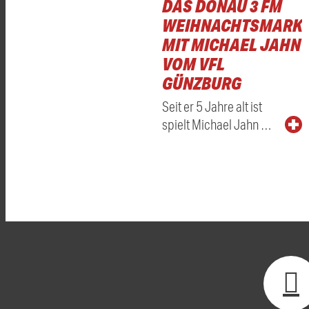
DAS DONAU 3 FM
WEIHNACHTSMARKT
MIT MICHAEL JAHN
VOM VFL
GÜNZBURG
Seit er 5 Jahre alt ist
spielt Michael Jahn …