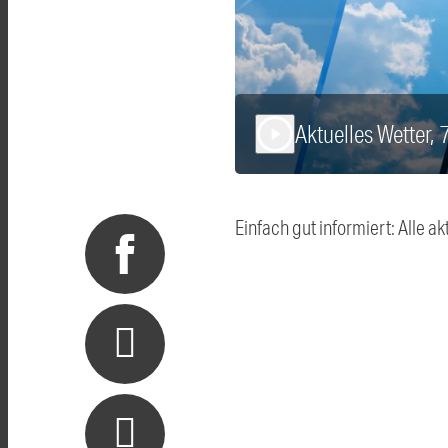
Aktuelles Wetter, 
play_arrow
Einfach gut informiert: Alle