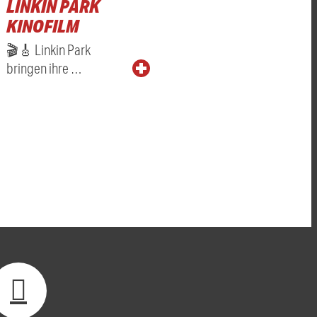
LINKIN PARK
KINOFILM
🎬🎸 Linkin Park
bringen ihre …