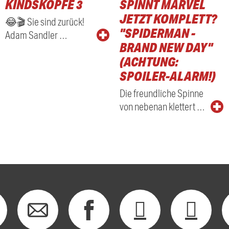
KINDSKÖPFE 3
SPINNT MARVEL
RADIO
JETZT KOMPLETT?
😂🎬 Sie sind zurück!
"SPIDERMAN -
Adam Sandler …
BRAND NEW DAY"
(ACHTUNG:
SPOILER-ALARM!)
Die freundliche Spinne
von nebenan klettert …