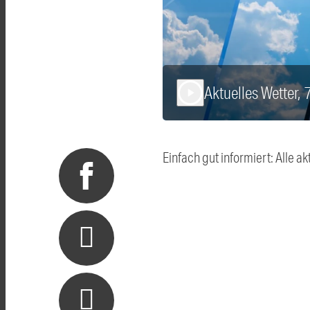
Aktuelles Wetter, 
play_arrow
Einfach gut informiert: Alle