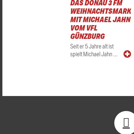
DAS DONAU 3 FM
WEIHNACHTSMARKT
MIT MICHAEL JAHN
VOM VFL
GÜNZBURG
Seit er 5 Jahre alt ist
spielt Michael Jahn …