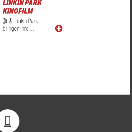
LINKIN PARK
KINOFILM
🎬🎸 Linkin Park
bringen ihre …