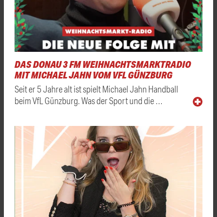
DAS DONAU 3 FM WEIHNACHTSMARKTRADIO
MIT MICHAEL JAHN VOM VFL GÜNZBURG
Seit er 5 Jahre alt ist spielt Michael Jahn Handball
beim VfL Günzburg. Was der Sport und die …