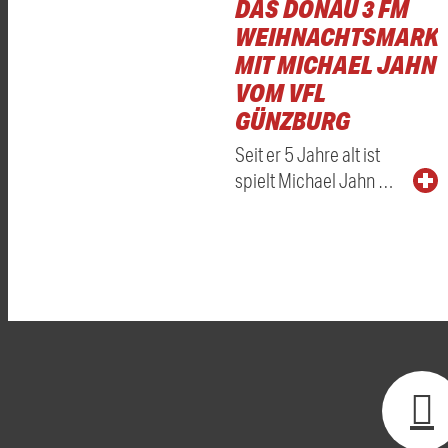
DAS DONAU 3 FM
WEIHNACHTSMARKT
MIT MICHAEL JAHN
VOM VFL
GÜNZBURG
Seit er 5 Jahre alt ist
spielt Michael Jahn …