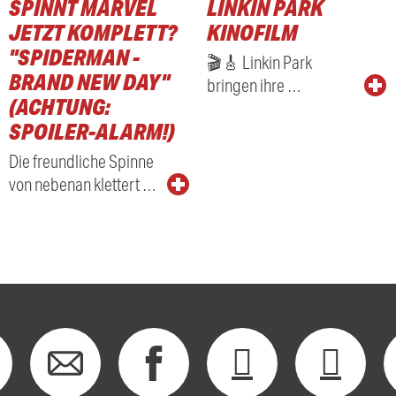
SPINNT MARVEL
LINKIN PARK
RADIO
JETZT KOMPLETT?
KINOFILM
"SPIDERMAN -
🎬🎸 Linkin Park
BRAND NEW DAY"
bringen ihre …
(ACHTUNG:
SPOILER-ALARM!)
Die freundliche Spinne
von nebenan klettert …