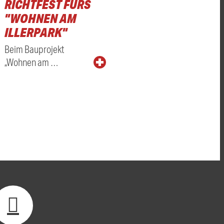
RICHTFEST FÜRS
"WOHNEN AM
ILLERPARK"
Beim Bauprojekt
„Wohnen am …