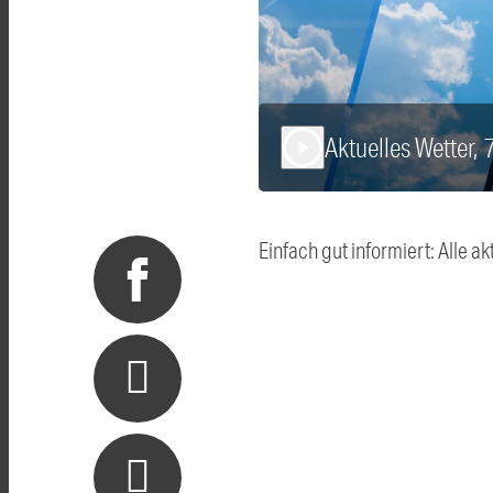
Aktuelles Wetter, 
play_arrow
Einfach gut informiert: Alle