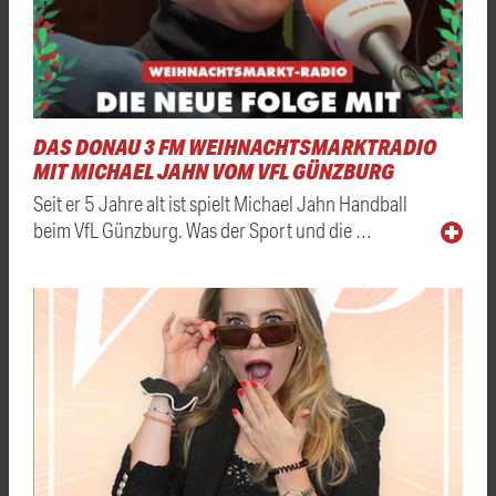
DAS DONAU 3 FM WEIHNACHTSMARKTRADIO
MIT MICHAEL JAHN VOM VFL GÜNZBURG
Seit er 5 Jahre alt ist spielt Michael Jahn Handball
beim VfL Günzburg. Was der Sport und die …