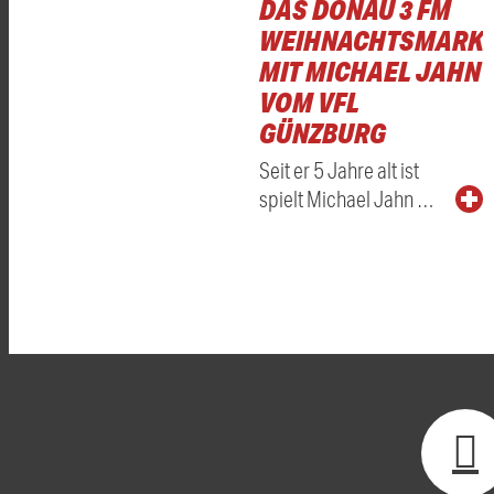
DAS DONAU 3 FM
WEIHNACHTSMARKT
MIT MICHAEL JAHN
VOM VFL
GÜNZBURG
Seit er 5 Jahre alt ist
spielt Michael Jahn …