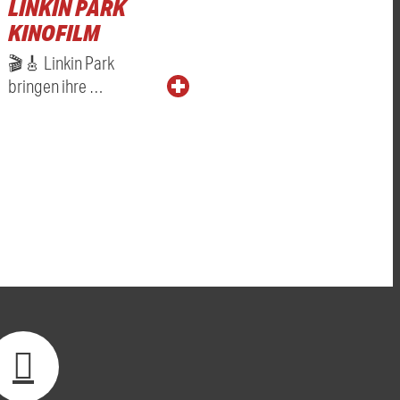
LINKIN PARK
KINOFILM
🎬🎸 Linkin Park
bringen ihre …