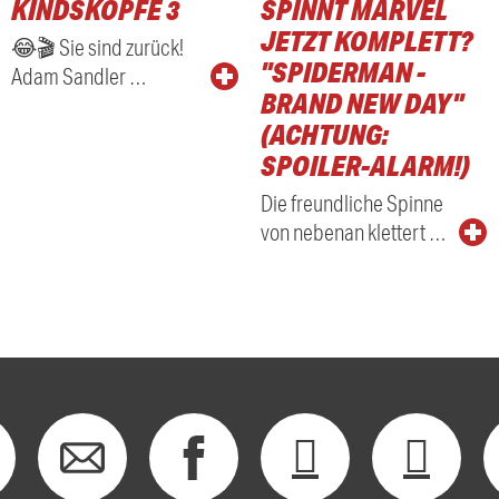
KINDSKÖPFE 3
SPINNT MARVEL
RADIO
JETZT KOMPLETT?
😂🎬 Sie sind zurück!
"SPIDERMAN -
Adam Sandler …
BRAND NEW DAY"
(ACHTUNG:
SPOILER-ALARM!)
Die freundliche Spinne
von nebenan klettert …