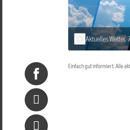
Aktuelles Wetter,
play_arrow
Einfach gut informiert: Alle