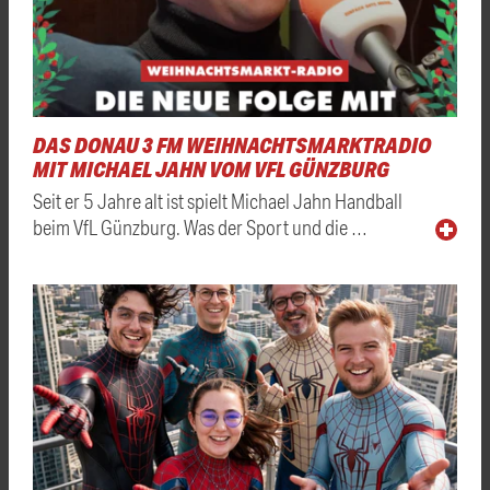
DAS DONAU 3 FM WEIHNACHTSMARKTRADIO
MIT MICHAEL JAHN VOM VFL GÜNZBURG
Seit er 5 Jahre alt ist spielt Michael Jahn Handball
beim VfL Günzburg. Was der Sport und die …