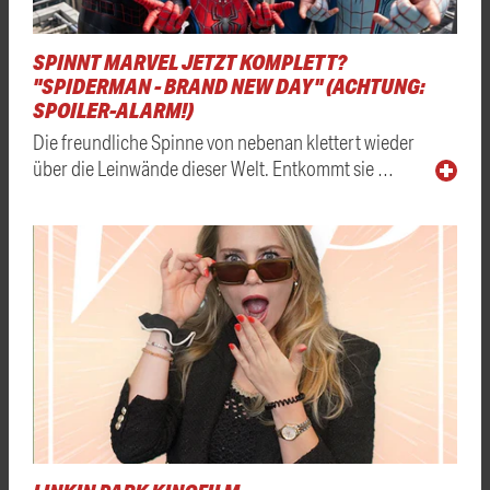
SPINNT MARVEL JETZT KOMPLETT?
"SPIDERMAN - BRAND NEW DAY" (ACHTUNG:
SPOILER-ALARM!)
Die freundliche Spinne von nebenan klettert wieder
über die Leinwände dieser Welt. Entkommt sie …