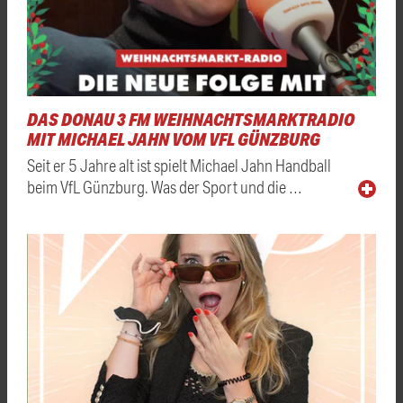
DAS DONAU 3 FM WEIHNACHTSMARKTRADIO
MIT MICHAEL JAHN VOM VFL GÜNZBURG
Seit er 5 Jahre alt ist spielt Michael Jahn Handball
beim VfL Günzburg. Was der Sport und die …