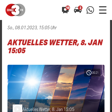
10
3
So., 08.01.2023, 15:05 Uhr
0800 0 490 400
arrow_forward
arrow_forward
ALLE ANZEIGEN
ALLE ANZEIGEN
AKTUELLES WETTER, 8. JAN
01520 242 3333
Hast du auch einen Blitzer oder eine Verkehrsbehinderung
Hast du auch einen Blitzer oder eine Verkehrsbehinderung
15:05
0800 0 490 400
0800 0 490 400
gesehen? Ganz einfach melden - kostenlos unter
gesehen? Ganz einfach melden - kostenlos unter
WhatsApp 01520 242 3333
WhatsApp 01520 242 3333
oder per
oder per
schedule
00:21
Aktuelles Wetter, 8. Jan 15:05
play_arrow