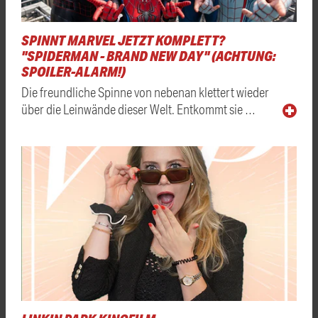
SPINNT MARVEL JETZT KOMPLETT?
"SPIDERMAN - BRAND NEW DAY" (ACHTUNG:
SPOILER-ALARM!)
Die freundliche Spinne von nebenan klettert wieder
über die Leinwände dieser Welt. Entkommt sie …