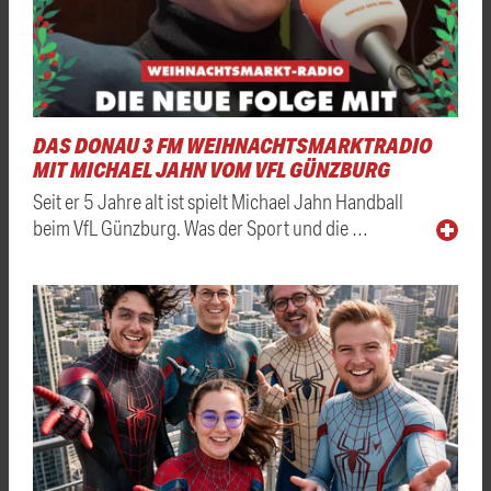
DAS DONAU 3 FM WEIHNACHTSMARKTRADIO
MIT MICHAEL JAHN VOM VFL GÜNZBURG
Seit er 5 Jahre alt ist spielt Michael Jahn Handball
beim VfL Günzburg. Was der Sport und die …