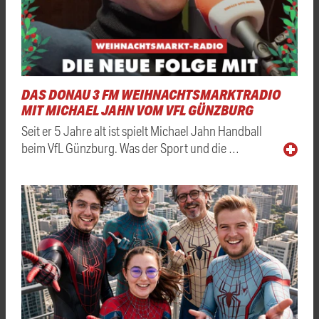
DAS DONAU 3 FM WEIHNACHTSMARKTRADIO
MIT MICHAEL JAHN VOM VFL GÜNZBURG
Seit er 5 Jahre alt ist spielt Michael Jahn Handball
beim VfL Günzburg. Was der Sport und die …