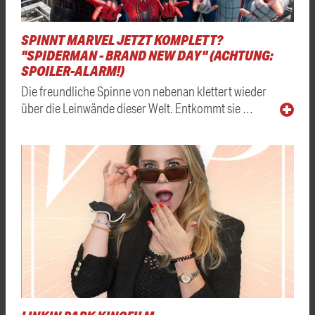
SPINNT MARVEL JETZT KOMPLETT?
"SPIDERMAN - BRAND NEW DAY" (ACHTUNG:
SPOILER-ALARM!)
Die freundliche Spinne von nebenan klettert wieder
über die Leinwände dieser Welt. Entkommt sie …