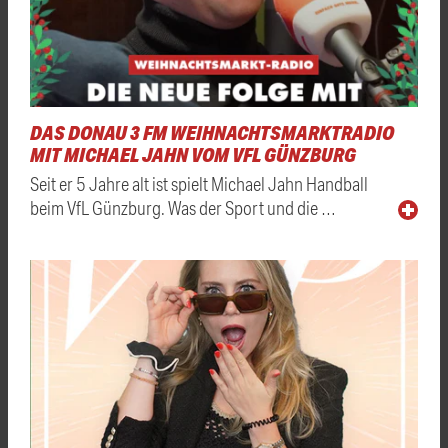
DAS DONAU 3 FM WEIHNACHTSMARKTRADIO
MIT MICHAEL JAHN VOM VFL GÜNZBURG
Seit er 5 Jahre alt ist spielt Michael Jahn Handball
beim VfL Günzburg. Was der Sport und die …