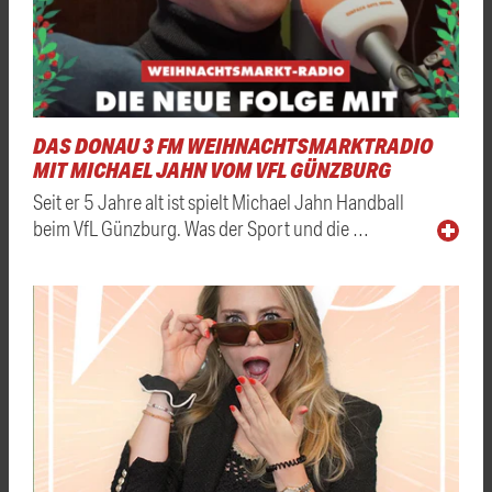
DAS DONAU 3 FM WEIHNACHTSMARKTRADIO
MIT MICHAEL JAHN VOM VFL GÜNZBURG
Seit er 5 Jahre alt ist spielt Michael Jahn Handball
beim VfL Günzburg. Was der Sport und die …