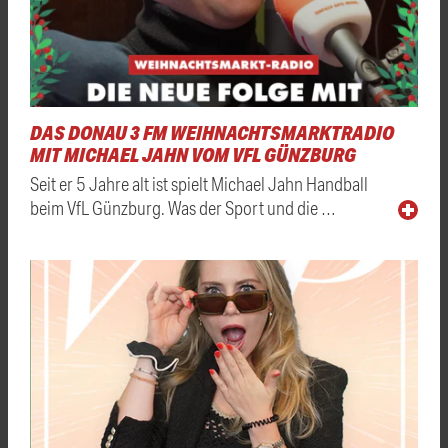
DAS DONAU 3 FM WEIHNACHTSMARKTRADIO
MIT MICHAEL JAHN VOM VFL GÜNZBURG
Seit er 5 Jahre alt ist spielt Michael Jahn Handball
beim VfL Günzburg. Was der Sport und die …