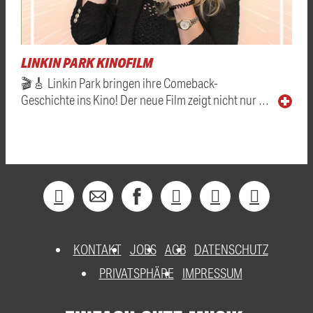
LINKIN PARK KINOFILM
🎬🎸 Linkin Park bringen ihre Comeback-
Geschichte ins Kino! Der neue Film zeigt nicht nur …
KONTAKT
JOBS
AGB
DATENSCHUTZ
PRIVATSPHÄRE
IMPRESSUM