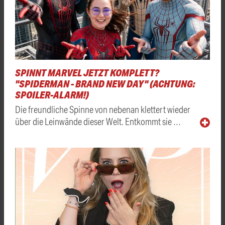
SPINNT MARVEL JETZT KOMPLETT?
"SPIDERMAN - BRAND NEW DAY" (ACHTUNG:
SPOILER-ALARM!)
Die freundliche Spinne von nebenan klettert wieder
über die Leinwände dieser Welt. Entkommt sie …