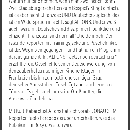
Warum nur eine nehmen, wenn man zwei haben kann?
Zwei Staatsbürgerschaften zum Beispiel? Klingt einfach,
ist es aber nicht: „Franzose UND Deutscher zugleich, das
ist ein Widerspruch in sich!“, sagt ALFONS. Und er weiß
auch, warum: „Deutsche sind diszipliniert, pünktlich und
effizient – Franzosen sind normal!“ Und dennoch: Der
rasende Reporter mit Trainingsjacke und Puschelmikro
ist das Wagnis eingegangen – und hat nun ein Programm
daraus gemacht: In „ALFONS – Jetzt noch deutscherer“
erzählt er die Geschichte seiner Deutschwerdung, von
den zauberhaften, sonnigen Kindheitstagen in
Frankreich bis hin zum betörend samtigen Grau
deutscher Amtsstuben. Er schlägt aber auch ernstere
Töne an: Es geht auch um seine Großmutter, die
Auschwitz überlebt hat.
Mit Kult-Kabarettist Alfons hat sich vorab DONAU 3 FM
Reporter Paolo Percoco darüber unterhalten, was das
Publikum im Roxy erwarten wird.