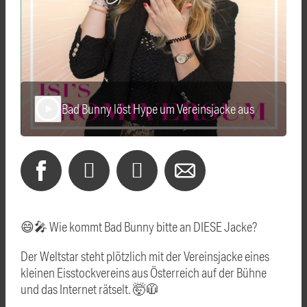
Bad Bunny löst Hype um Vereinsjacke aus
play_arrow
😄🎤 Wie kommt Bad Bunny bitte an DIESE Jacke?
Der Weltstar steht plötzlich mit der Vereinsjacke eines
kleinen Eisstockvereins aus Österreich auf der Bühne
und das Internet rätselt. 🤯🧥