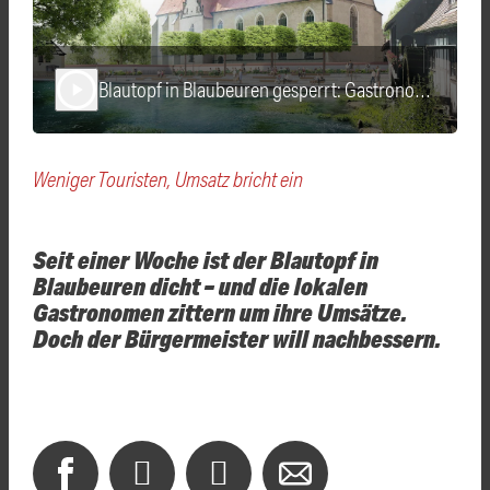
Blautopf in Blaubeuren gesperrt: Gastronomen in Sorge
play_arrow
Weniger Touristen, Umsatz bricht ein
Seit einer Woche ist der Blautopf in
Blaubeuren dicht – und die lokalen
Gastronomen zittern um ihre Umsätze.
Doch der Bürgermeister will nachbessern.