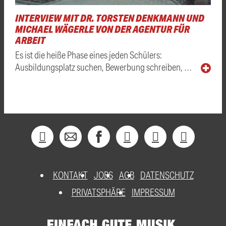
INTERVIEW MIT DR. TORSTEN DENKMANN UND
MICHAEL WÄGERLE VON DER AGENTUR FÜR
ARBEIT
Es ist die heiße Phase eines jeden Schülers:
Ausbildungsplatz suchen, Bewerbung schreiben, …
KONTAKT
JOBS
AGB
DATENSCHUTZ
PRIVATSPHÄRE
IMPRESSUM