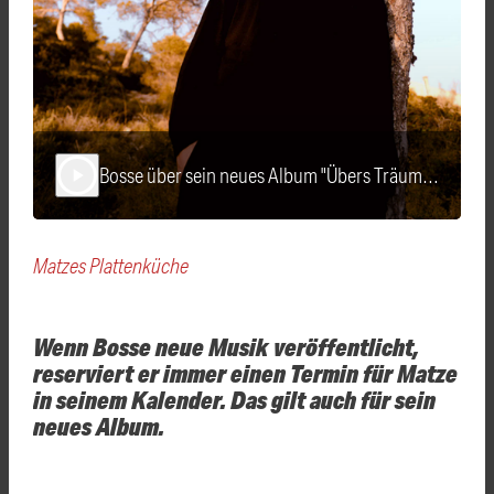
Bosse über sein neues Album "Übers Träumen"
play_arrow
Matzes Plattenküche
Wenn Bosse neue Musik veröffentlicht,
reserviert er immer einen Termin für Matze
in seinem Kalender. Das gilt auch für sein
neues Album.