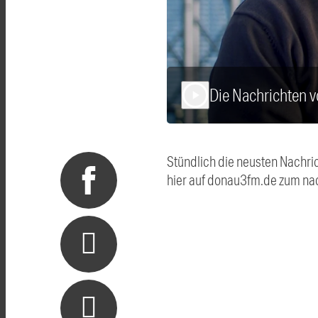
Die Nachrichten 
play_arrow
Stündlich die neusten Nachri
hier auf donau3fm.de zum na