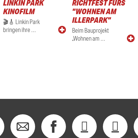
LINKIN PARK
RICHTFEST FÜRS
KINOFILM
"WOHNEN AM
ILLERPARK"
🎬🎸 Linkin Park
bringen ihre …
Beim Bauprojekt
„Wohnen am …