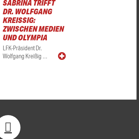
SABRINA TRIFFT
DR. WOLFGANG
KREISSIG: Z
WISCHEN MEDIEN U
ND OLYMPIA
LFK-Präsident Dr.
Wolfgang Kreißig …