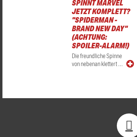
SPINNT MARVEL
JETZT KOMPLETT?
"SPIDERMAN -
BRAND NEW DAY"
(ACHTUNG:
SPOILER-ALARM!)
Die freundliche Spinne
von nebenan klettert …