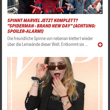
SPINNT MARVEL JETZT KOMPLETT?
"SPIDERMAN - BRAND NEW DAY" (ACHTUNG:
SPOILER-ALARM!)
Die freundliche Spinne von nebenan klettert wieder
über die Leinwände dieser Welt. Entkommt sie …