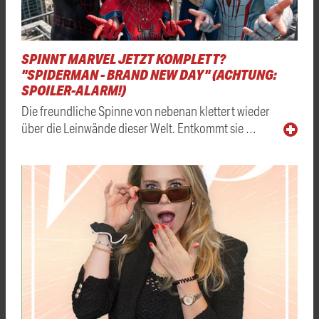
SPINNT MARVEL JETZT KOMPLETT?
"SPIDERMAN - BRAND NEW DAY" (ACHTUNG:
SPOILER-ALARM!)
Die freundliche Spinne von nebenan klettert wieder
über die Leinwände dieser Welt. Entkommt sie …