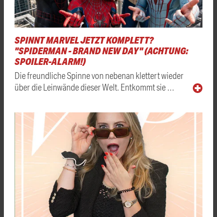
SPINNT MARVEL JETZT KOMPLETT?
"SPIDERMAN - BRAND NEW DAY" (ACHTUNG:
SPOILER-ALARM!)
Die freundliche Spinne von nebenan klettert wieder
über die Leinwände dieser Welt. Entkommt sie …