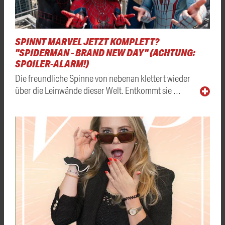
SPINNT MARVEL JETZT KOMPLETT?
"SPIDERMAN - BRAND NEW DAY" (ACHTUNG:
SPOILER-ALARM!)
Die freundliche Spinne von nebenan klettert wieder
über die Leinwände dieser Welt. Entkommt sie …