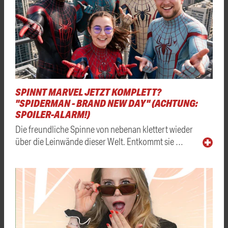
SPINNT MARVEL JETZT KOMPLETT?
"SPIDERMAN - BRAND NEW DAY" (ACHTUNG:
SPOILER-ALARM!)
Die freundliche Spinne von nebenan klettert wieder
über die Leinwände dieser Welt. Entkommt sie …