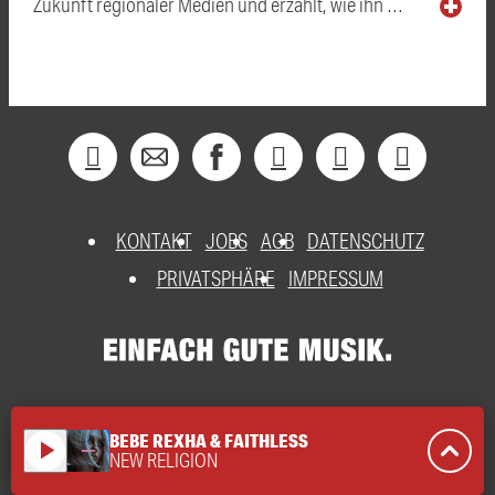
Zukunft regionaler Medien und erzählt, wie ihn …
KONTAKT
JOBS
AGB
DATENSCHUTZ
PRIVATSPHÄRE
IMPRESSUM
BEBE REXHA & FAITHLESS
play_arrow
NEW RELIGION