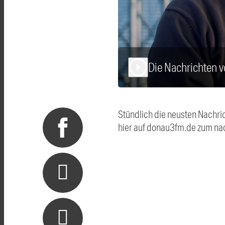
Die Nachrichten
play_arrow
Stündlich die neusten Nachri
hier auf donau3fm.de zum na