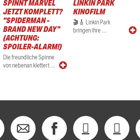
SPINNT MARVEL
LINKIN PARK
JETZT KOMPLETT?
KINOFILM
"SPIDERMAN -
🎬🎸 Linkin Park
BRAND NEW DAY"
bringen ihre …
(ACHTUNG:
SPOILER-ALARM!)
Die freundliche Spinne
von nebenan klettert …