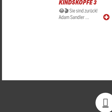
KINDSKÖPFE 3
😂🎬 Sie sind zurück!
Adam Sandler …