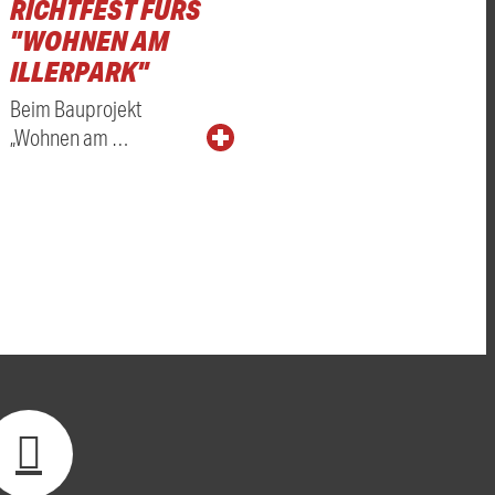
RICHTFEST FÜRS
"WOHNEN AM
ILLERPARK"
Beim Bauprojekt
„Wohnen am …