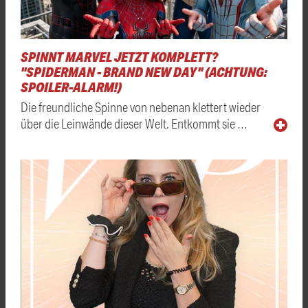
SPINNT MARVEL JETZT KOMPLETT?
"SPIDERMAN - BRAND NEW DAY" (ACHTUNG:
SPOILER-ALARM!)
Die freundliche Spinne von nebenan klettert wieder
über die Leinwände dieser Welt. Entkommt sie …