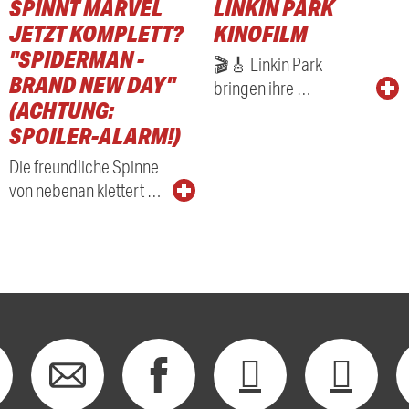
SPINNT MARVEL
LINKIN PARK
JETZT KOMPLETT?
KINOFILM
"SPIDERMAN -
🎬🎸 Linkin Park
BRAND NEW DAY"
bringen ihre …
(ACHTUNG:
SPOILER-ALARM!)
Die freundliche Spinne
von nebenan klettert …