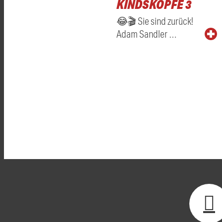
KINDSKÖPFE 3
😂🎬 Sie sind zurück!
Adam Sandler …