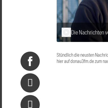
Die Nachrichten 
play_arrow
Stündlich die neusten Nachri
hier auf donau3fm.de zum na