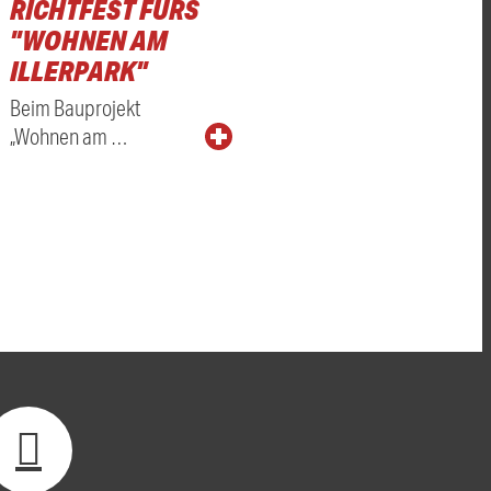
RICHTFEST FÜRS
"WOHNEN AM
ILLERPARK"
Beim Bauprojekt
„Wohnen am …