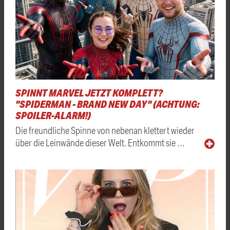
SPINNT MARVEL JETZT KOMPLETT?
"SPIDERMAN - BRAND NEW DAY" (ACHTUNG:
SPOILER-ALARM!)
Die freundliche Spinne von nebenan klettert wieder
über die Leinwände dieser Welt. Entkommt sie …