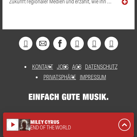
Zukunft regionaler Medien und erzählt, wie ihn …
KONTAKT
JOBS
AGB
DATENSCHUTZ
PRIVATSPHÄRE
IMPRESSUM
MILEY CYRUS
play_arrow
END OF THE WORLD