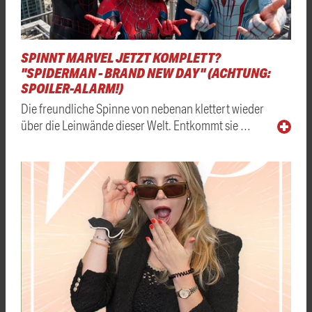
SPINNT MARVEL JETZT KOMPLETT?
"SPIDERMAN - BRAND NEW DAY" (ACHTUNG:
SPOILER-ALARM!)
Die freundliche Spinne von nebenan klettert wieder
über die Leinwände dieser Welt. Entkommt sie …