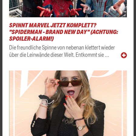
SPINNT MARVEL JETZT KOMPLETT?
"SPIDERMAN - BRAND NEW DAY" (ACHTUNG:
SPOILER-ALARM!)
Die freundliche Spinne von nebenan klettert wieder
über die Leinwände dieser Welt. Entkommt sie …