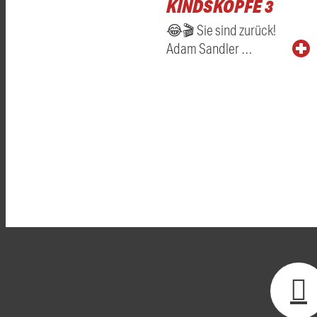
KINDSKÖPFE 3
😂🎬 Sie sind zurück!
Adam Sandler …