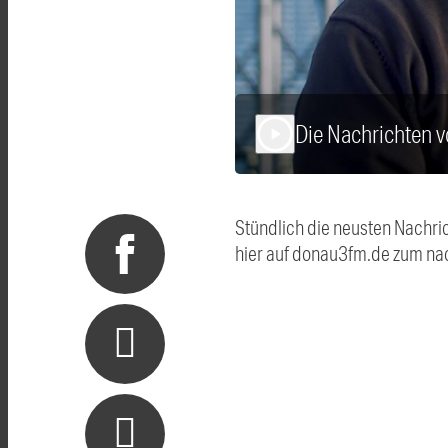
Die Nachrichten 
play_arrow
Stündlich die neusten Nachri
hier auf donau3fm.de zum na