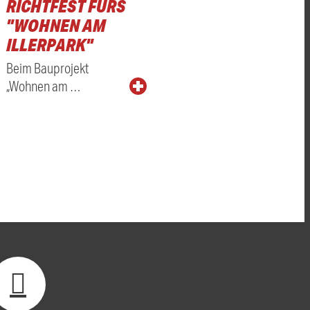
RICHTFEST FÜRS
"WOHNEN AM
ILLERPARK"
Beim Bauprojekt
„Wohnen am …