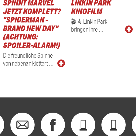
SPINNT MARVEL
LINKIN PARK
JETZT KOMPLETT?
KINOFILM
"SPIDERMAN -
🎬🎸 Linkin Park
BRAND NEW DAY"
bringen ihre …
(ACHTUNG:
SPOILER-ALARM!)
Die freundliche Spinne
von nebenan klettert …