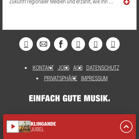
Zukunft regionaler Medien und erzählt, wie ihn …
KONTAKT
JOBS
AGB
DATENSCHUTZ
PRIVATSPHÄRE
IMPRESSUM
KLINGANDE
play_arrow
JUBEL