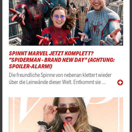
SPINNT MARVEL JETZT KOMPLETT?
"SPIDERMAN - BRAND NEW DAY" (ACHTUNG:
SPOILER-ALARM!)
Die freundliche Spinne von nebenan klettert wieder
über die Leinwände dieser Welt. Entkommt sie …