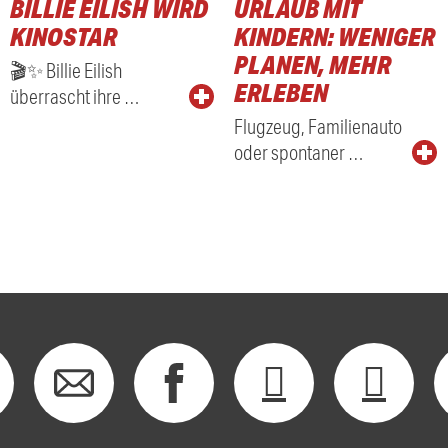
BILLIE EILISH WIRD
URLAUB MIT
KINOSTAR
KINDERN: WENIGER
PLANEN, MEHR
🎬✨ Billie Eilish
ERLEBEN
überrascht ihre …
Flugzeug, Familienauto
oder spontaner …