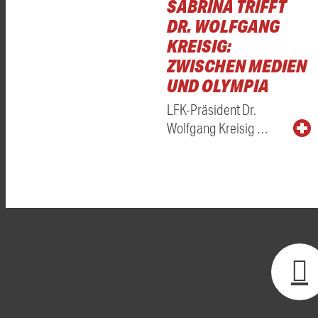
SABRINA TRIFFT
DR. WOLFGANG
KREISIG:
ZWISCHEN MEDIEN
UND OLYMPIA
LFK-Präsident Dr.
Wolfgang Kreisig …