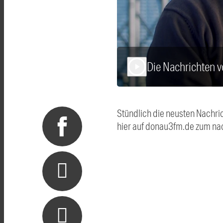
Die Nachrichten
play_arrow
Stündlich die neusten Nachri
hier auf donau3fm.de zum na