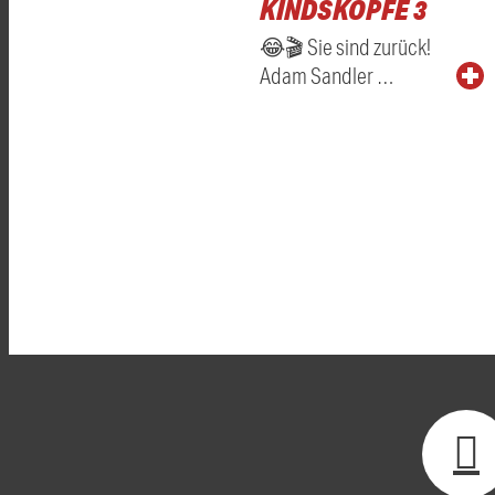
KINDSKÖPFE 3
😂🎬 Sie sind zurück!
Adam Sandler …