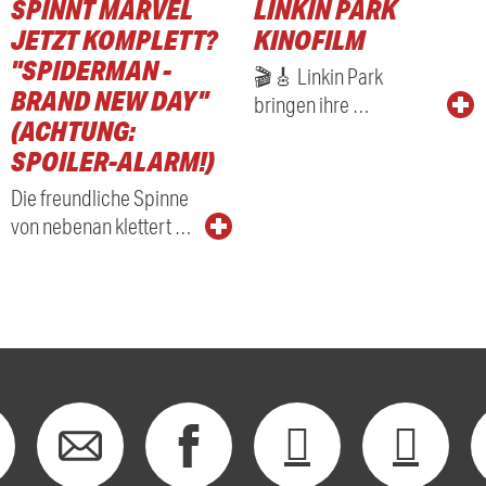
SPINNT MARVEL
LINKIN PARK
JETZT KOMPLETT?
KINOFILM
"SPIDERMAN -
🎬🎸 Linkin Park
BRAND NEW DAY"
bringen ihre …
(ACHTUNG:
SPOILER-ALARM!)
Die freundliche Spinne
von nebenan klettert …