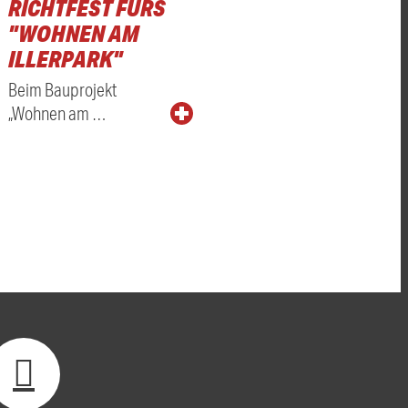
RICHTFEST FÜRS
"WOHNEN AM
ILLERPARK"
Beim Bauprojekt
„Wohnen am …