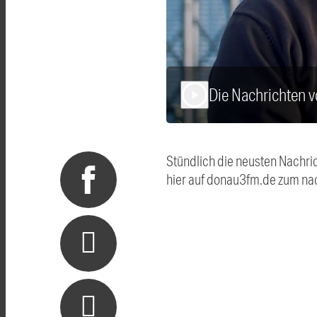
Die Nachrichten
play_arrow
Stündlich die neusten Nachri
hier auf donau3fm.de zum na