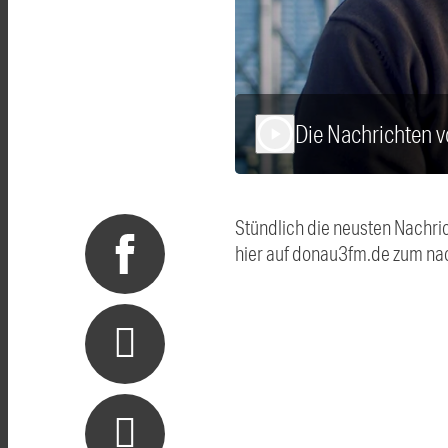
Die Nachrichten 
play_arrow
Stündlich die neusten Nachri
hier auf donau3fm.de zum na