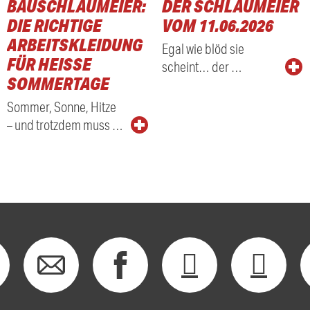
BAUSCHLAUMEIER:
DER SCHLAUMEIER
DIE RICHTIGE
VOM 11.06.2026
ARBEITSKLEIDUNG
Egal wie blöd sie
FÜR HEISSE S
scheint… der …
OMMERTAGE
Sommer, Sonne, Hitze
– und trotzdem muss …