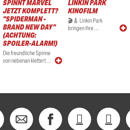
SPINNT MARVEL
LINKIN PARK
JETZT KOMPLETT?
KINOFILM
"SPIDERMAN -
🎬🎸 Linkin Park
BRAND NEW DAY"
bringen ihre …
(ACHTUNG:
SPOILER-ALARM!)
Die freundliche Spinne
von nebenan klettert …