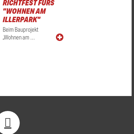
RICHTFEST FÜRS
"WOHNEN AM
ILLERPARK"
Beim Bauprojekt
„Wohnen am …