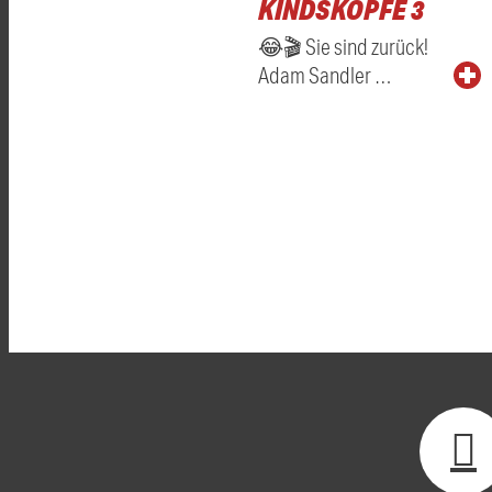
KINDSKÖPFE 3
😂🎬 Sie sind zurück!
Adam Sandler …