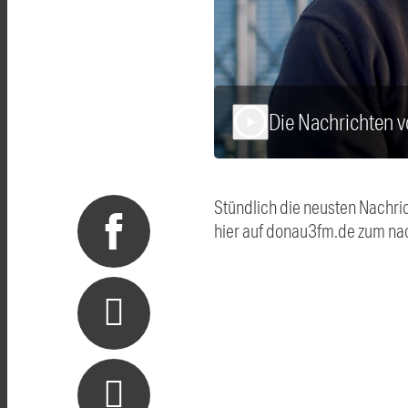
Die Nachrichten 
play_arrow
Stündlich die neusten Nachri
hier auf donau3fm.de zum na