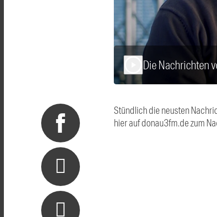
Die Nachrichten 
play_arrow
Stündlich die neusten Nachri
hier auf donau3fm.de zum Na