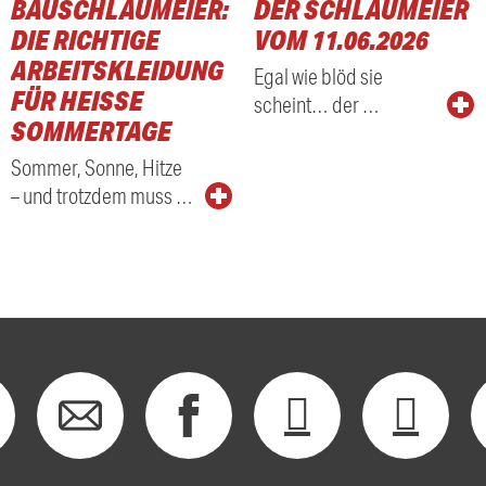
BAUSCHLAUMEIER:
DER SCHLAUMEIER
DIE RICHTIGE
VOM 11.06.2026
ARBEITSKLEIDUNG
Egal wie blöd sie
FÜR HEISSE S
scheint… der …
OMMERTAGE
Sommer, Sonne, Hitze
– und trotzdem muss …