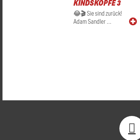
KINDSKÖPFE 3
😂🎬 Sie sind zurück!
Adam Sandler …