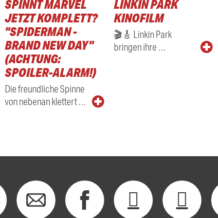
SPINNT MARVEL
LINKIN PARK
JETZT KOMPLETT?
KINOFILM
"SPIDERMAN -
🎬🎸 Linkin Park
BRAND NEW DAY"
bringen ihre …
(ACHTUNG:
SPOILER-ALARM!)
Die freundliche Spinne
von nebenan klettert …