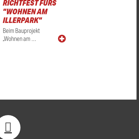
RICHTFEST FÜRS
"WOHNEN AM
ILLERPARK"
Beim Bauprojekt
„Wohnen am …