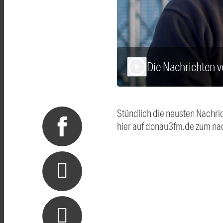
Die Nachrichten
play_arrow
Stündlich die neusten Nachri
hier auf donau3fm.de zum na