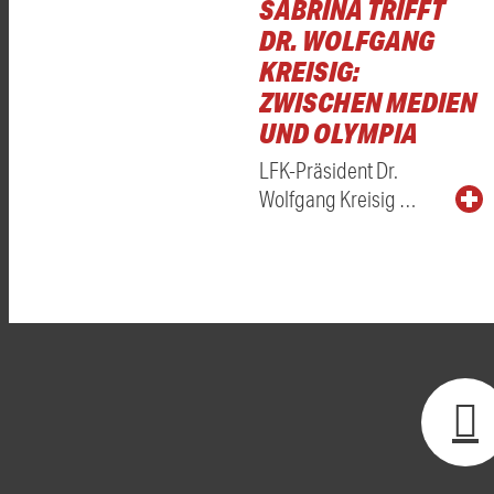
SABRINA TRIFFT
DR. WOLFGANG
KREISIG:
ZWISCHEN MEDIEN
UND OLYMPIA
LFK-Präsident Dr.
Wolfgang Kreisig …