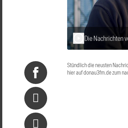
Die Nachrichten
play_arrow
Stündlich die neusten Nachri
hier auf donau3fm.de zum na