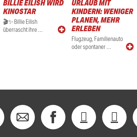
BILLIE EILISH WIRD
URLAUB MIT
KINOSTAR
KINDERN: WENIGER
PLANEN, MEHR
🎬✨ Billie Eilish
ERLEBEN
überrascht ihre …
Flugzeug, Familienauto
oder spontaner …