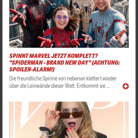
SPINNT MARVEL JETZT KOMPLETT?
"SPIDERMAN - BRAND NEW DAY" (ACHTUNG:
SPOILER-ALARM!)
Die freundliche Spinne von nebenan klettert wieder
über die Leinwände dieser Welt. Entkommt sie …