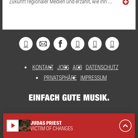
Zukunft regionaler Medien und erzählt, wie ihn …
KONTAKT
JOBS
AGB
DATENSCHUTZ
PRIVATSPHÄRE
IMPRESSUM
JUDAS PRIEST
play_arrow
VICTIM OF CHANGES