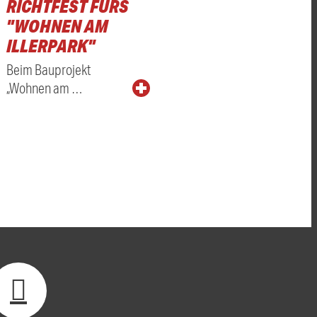
RICHTFEST FÜRS
"WOHNEN AM
ILLERPARK"
Beim Bauprojekt
„Wohnen am …