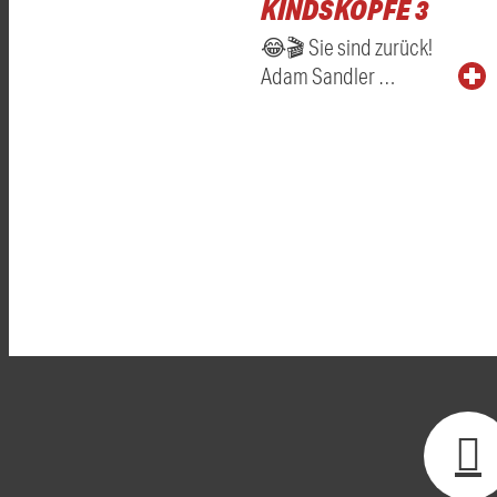
KINDSKÖPFE 3
😂🎬 Sie sind zurück!
Adam Sandler …