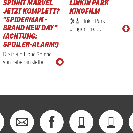
SPINNT MARVEL
LINKIN PARK
JETZT KOMPLETT?
KINOFILM
"SPIDERMAN -
🎬🎸 Linkin Park
BRAND NEW DAY"
bringen ihre …
(ACHTUNG:
SPOILER-ALARM!)
Die freundliche Spinne
von nebenan klettert …