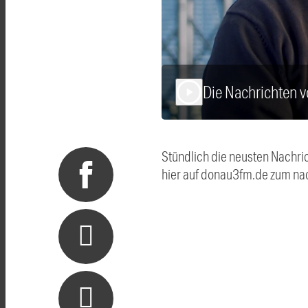
Die Nachrichten
play_arrow
Stündlich die neusten Nachri
hier auf donau3fm.de zum na