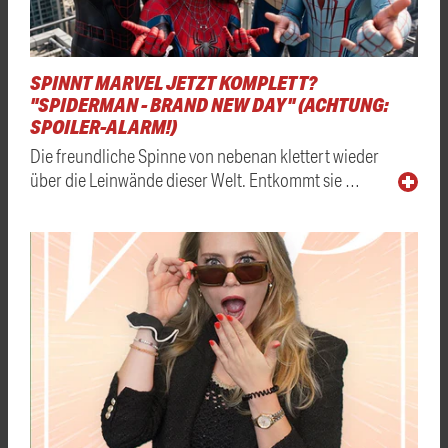
SPINNT MARVEL JETZT KOMPLETT?
"SPIDERMAN - BRAND NEW DAY" (ACHTUNG:
SPOILER-ALARM!)
Die freundliche Spinne von nebenan klettert wieder
über die Leinwände dieser Welt. Entkommt sie …