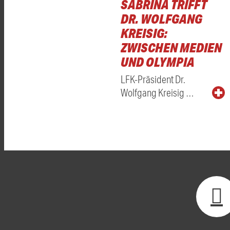
SABRINA TRIFFT
DR. WOLFGANG
KREISIG:
ZWISCHEN MEDIEN
UND OLYMPIA
LFK-Präsident Dr.
Wolfgang Kreisig …