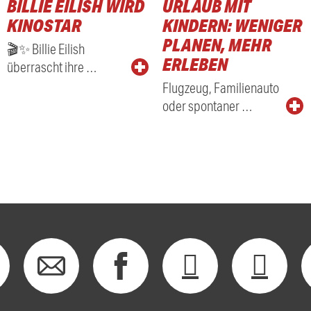
BILLIE EILISH WIRD
URLAUB MIT
KINOSTAR
KINDERN: WENIGER
PLANEN, MEHR
🎬✨ Billie Eilish
ERLEBEN
überrascht ihre …
Flugzeug, Familienauto
oder spontaner …