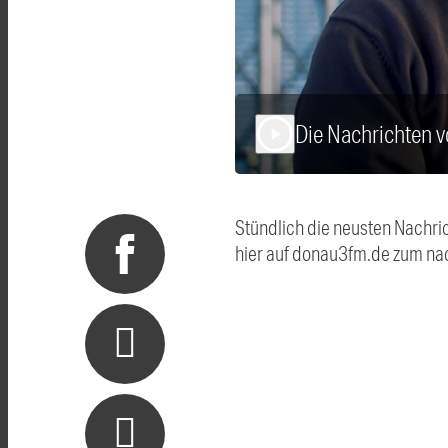
Die Nachrichten 
play_arrow
Stündlich die neusten Nachri
hier auf donau3fm.de zum na