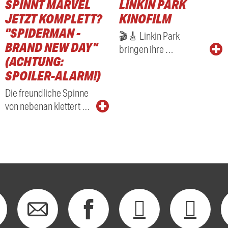
SPINNT MARVEL
LINKIN PARK
JETZT KOMPLETT?
KINOFILM
"SPIDERMAN -
🎬🎸 Linkin Park
BRAND NEW DAY"
bringen ihre …
(ACHTUNG:
SPOILER-ALARM!)
Die freundliche Spinne
von nebenan klettert …