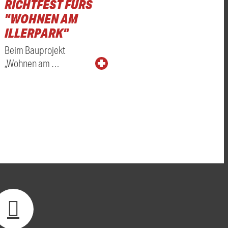
RICHTFEST FÜRS
"WOHNEN AM
ILLERPARK"
Beim Bauprojekt
„Wohnen am …