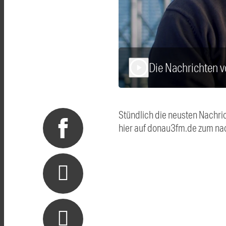
Die Nachrichten 
play_arrow
Stündlich die neusten Nachri
hier auf donau3fm.de zum na