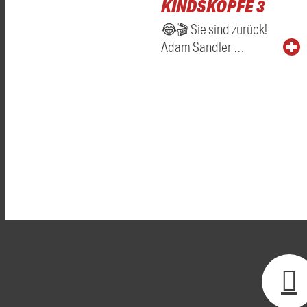
KINDSKÖPFE 3
😂🎬 Sie sind zurück!
Adam Sandler …