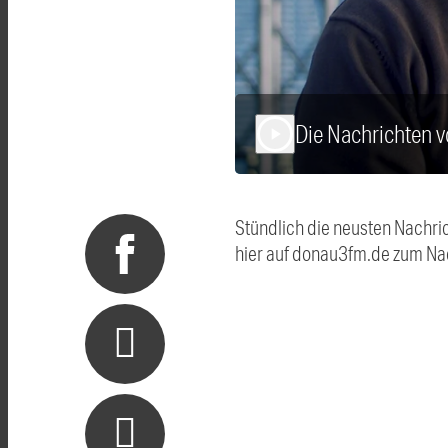
Die Nachrichten 
play_arrow
Stündlich die neusten Nachri
hier auf donau3fm.de zum Na