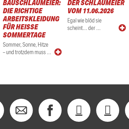
BAUSCHLAUMEIER:
DER SCHLAUMEIER
DIE RICHTIGE
VOM 11.06.2026
ARBEITSKLEIDUNG
Egal wie blöd sie
FÜR HEISSE S
scheint… der …
OMMERTAGE
Sommer, Sonne, Hitze
– und trotzdem muss …