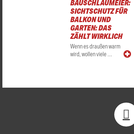
BAUSCHLAUMEIER:
SICHTSCHUTZ FÜR
BALKON UND
GARTEN: DAS
ZÄHLT WIRKLICH
Wenn es draußen warm
wird, wollen viele …