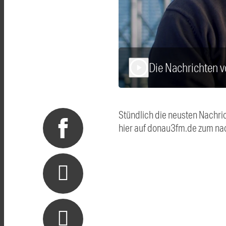
Die Nachrichten 
play_arrow
Stündlich die neusten Nachri
hier auf donau3fm.de zum na