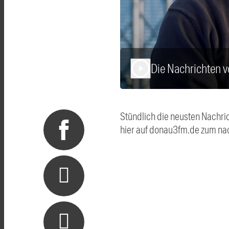
Die Nachrichten 
play_arrow
Stündlich die neusten Nachri
hier auf donau3fm.de zum na