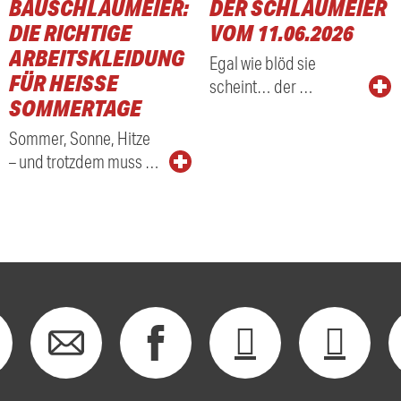
BAUSCHLAUMEIER:
DER SCHLAUMEIER
DIE RICHTIGE
VOM 11.06.2026
ARBEITSKLEIDUNG
Egal wie blöd sie
FÜR HEISSE S
scheint… der …
OMMERTAGE
Sommer, Sonne, Hitze
– und trotzdem muss …