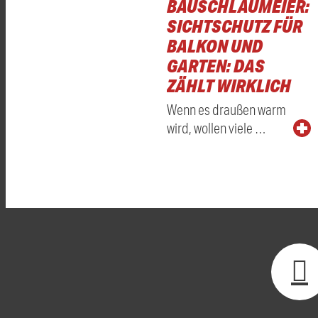
BAUSCHLAUMEIER:
SICHTSCHUTZ FÜR
BALKON UND
GARTEN: DAS
ZÄHLT WIRKLICH
Wenn es draußen warm
wird, wollen viele …