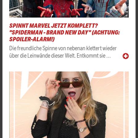
SPINNT MARVEL JETZT KOMPLETT?
"SPIDERMAN - BRAND NEW DAY" (ACHTUNG:
SPOILER-ALARM!)
Die freundliche Spinne von nebenan klettert wieder
über die Leinwände dieser Welt. Entkommt sie …